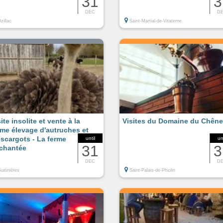
31
3
DEC
D
zillac
Saint-Martial-de-Vitaterne
ite insolite et vente à la
Visites du Domaine du Chêne
rme élevage d'autruches et
escargots - La ferme
until
un
31
3
chantée
DEC
D
uitinières
Saint-Palais-de-Phiolin