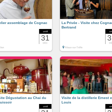
elier assemblage de Cognac
La Privée - Visite chez Cogna
Bertrand
until
un
31
3
DEC
D
lion
Réaux-sur-Trèfle
site Dégustation au Chai du
Visite de la distillerie Ernest e
uissoir
Louis
until
un