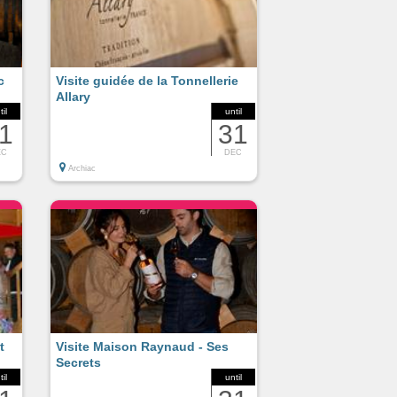
c
Visite guidée de la Tonnellerie
Allary
til
until
1
31
EC
DEC
Archiac
t
Visite Maison Raynaud - Ses
Secrets
til
until