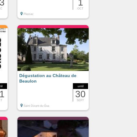
3
1
EC
OCT
Plassac
Dégustation au Château de
Beaulon
til
until
1
30
CT
SEPT
Saint-Dizant-du-Gua