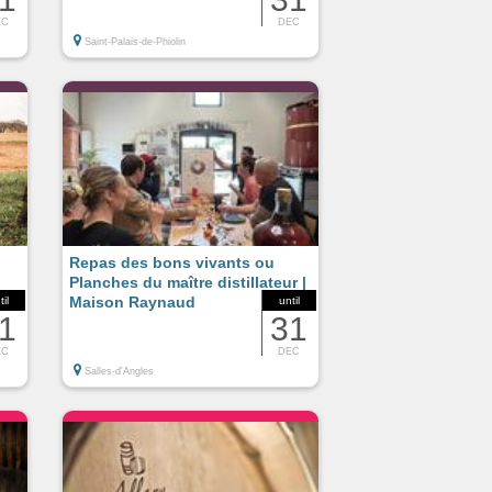
EC
DEC
Saint-Palais-de-Phiolin
Repas des bons vivants ou
Planches du maître distillateur |
Maison Raynaud
til
until
1
31
EC
DEC
Salles-d'Angles