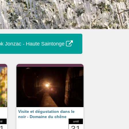
k Jonzac - Haute Saintonge
Visite et dégustation dans le
noir - Domaine du chêne
til
until
1
31