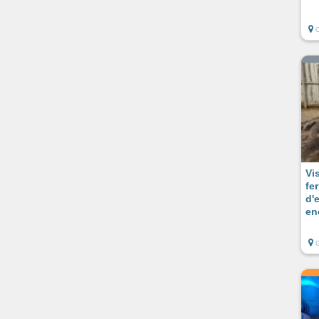
O
Vis
fe
d'
en
G