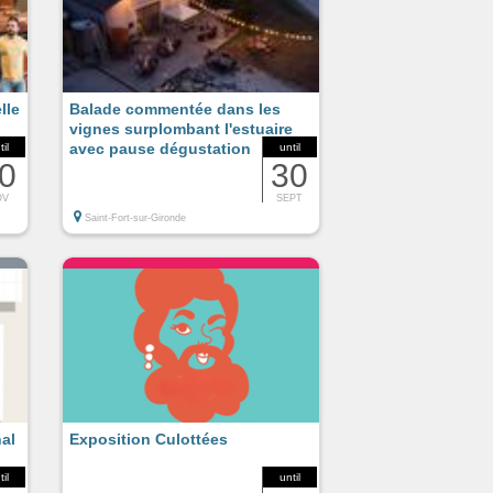
lle
Balade commentée dans les
vignes surplombant l'estuaire
avec pause dégustation
til
until
0
30
OV
SEPT
Saint-Fort-sur-Gironde
al
Exposition Culottées
til
until