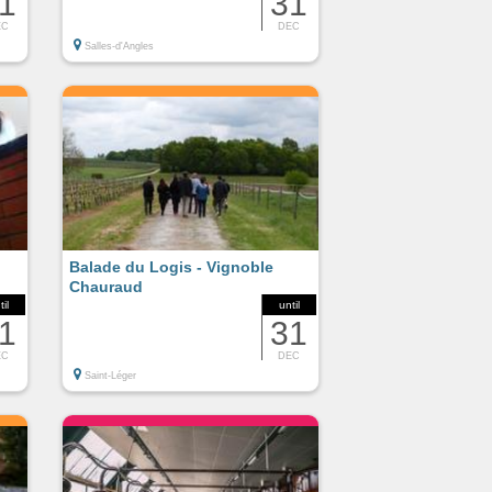
1
31
EC
DEC
Salles-d'Angles
Balade du Logis - Vignoble
Chauraud
til
until
1
31
EC
DEC
Saint-Léger