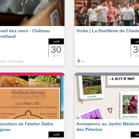
éveil des sens - Château
Visite | La Distillerie de Citade
ntifaud
until
un
30
3
SEPT
N
Jarnac-Champagne
Ars
position de l'atelier Dalbe
Animations au Jardin Médicin
gnac
des Pèlerins
until
un