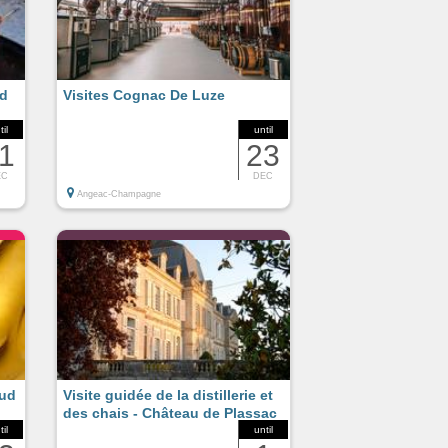
ud
Visites Cognac De Luze
til
until
1
23
EC
DEC
Angeac-Champagne
aud
Visite guidée de la distillerie et
des chais - Château de Plassac
til
until