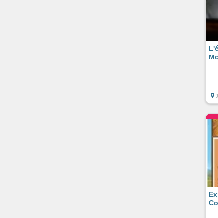
L'
Mo
Ex
Co