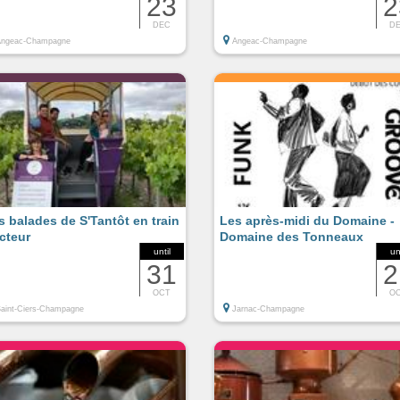
23
2
DEC
D
Angeac-Champagne
Angeac-Champagne
s balades de S'Tantôt en train
Les après-midi du Domaine -
acteur
Domaine des Tonneaux
until
un
31
2
OCT
O
aint-Ciers-Champagne
Jarnac-Champagne