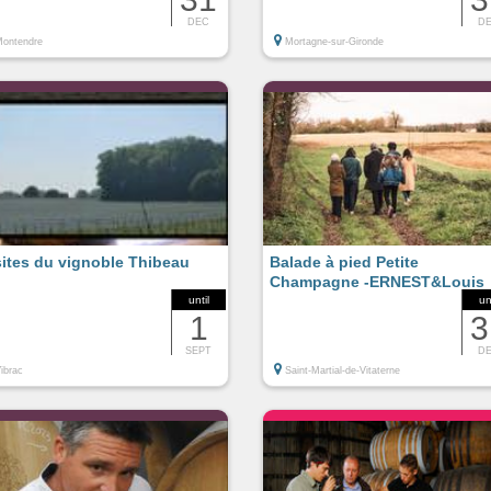
DEC
D
ontendre
Mortagne-sur-Gironde
sites du vignoble Thibeau
Balade à pied Petite
Champagne -ERNEST&Louis
until
un
1
3
SEPT
D
ibrac
Saint-Martial-de-Vitaterne