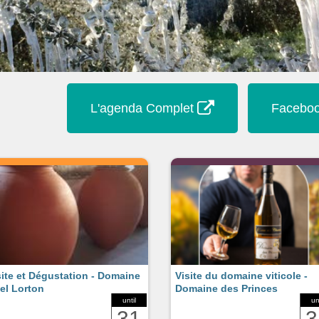
L'agenda Complet
Faceboo
site et Dégustation - Domaine
Visite du domaine viticole -
el Lorton
Domaine des Princes
until
un
31
3