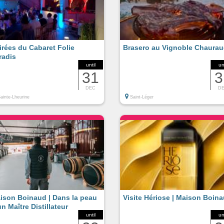
irées du Cabaret Folie
Brasero au Vignoble Chaura
radis
until
un
31
3
DEC
D
ainte-Lheurine
Saint-Léger
ison Boinaud | Dans la peau
Visite Hériose | Maison Boin
un Maître Distillateur
until
un